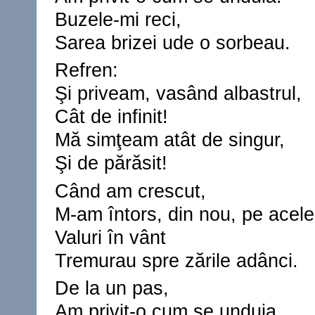
Buzele-mi reci,
Sarea brizei ude o sorbeau.
Refren:
Şi priveam, vasând albastrul,
Cât de infinit!
Mă simţeam atât de singur,
Şi de părăsit!
Când am crescut,
M-am întors, din nou, pe acele
Valuri în vânt
Tremurau spre zările adânci.
De la un pas,
Am privit-o cum se unduia,