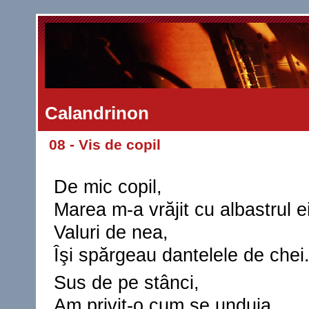
Calandrinon
08 - Vis de copil
De mic copil,
Marea m-a vrăjit cu albastrul ei
Valuri de nea,
Îşi spărgeau dantelele de chei
Sus de pe stânci,
Am privit-o cum se unduia.